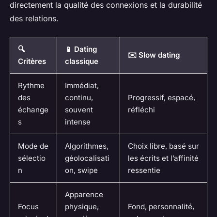
directement la qualité des connexions et la durabilité
des relations.
🔍
📱 Dating
✉️ Slow dating
Critères
classique
Rythme
Immédiat,
des
continu,
Progressif, espacé,
échange
souvent
réfléchi
s
intense
Mode de
Algorithmes,
Choix libre, basé sur
sélectio
géolocalisati
les écrits et l’affinité
n
on, swipe
ressentie
Apparence
Focus
physique,
Fond, personnalité,